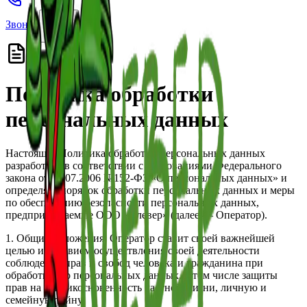
Звонок
Заявка
Политика обработки
персональных данных
Настоящая Политика обработки персональных данных
разработана в соответствии с требованиями Федерального
закона от 27.07.2006 №152-ФЗ «О персональных данных» и
определяет порядок обработки персональных данных и меры
по обеспечению безопасности персональных данных,
предпринимаемые ООО «Клевер» (далее — Оператор).
1. Общие положения. Оператор ставит своей важнейшей
целью и условием осуществления своей деятельности
соблюдение прав и свобод человека и гражданина при
обработке его персональных данных, в том числе защиты
прав на неприкосновенность частной жизни, личную и
семейную тайну.