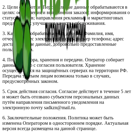
2. Цели обработки. Персональные данные обрабатываются в
целях: оформления и выполнения заказов; информирования о
статусе заказов; направления рекламных и маркетинговых
предложений; улучшения качества обслуживания.
3. Категории обрабатываемых данных. Фамилия, имя,
отчество; адрес электронной почты; номер телефона; адрес
доставки; иные данные, добровольно предоставленные
пользователем.
4. Порядок сбора, хранения и передачи. Оператор собирает
данные только с согласия пользователя. Хранение
осуществляется на защищённых серверах на территории РФ.
Передача третьим лицам возможна только в случаях,
предусмотренных законом.
5. Срок действия согласия. Согласие действует в течение 5 лет
и может быть отозвано субъектом персональных данных
путём направления письменного уведомления на
электронную почту sadkzn@mail.ru.
6. Заключительные положения. Политика может быть
изменена Оператором в одностороннем порядке. Актуальная
версия всегда размещена на данной странице.