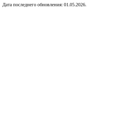
Дата последнего обновления: 01.05.2026.
Питомник растений и деревьев
в Казани
Навигация
Каталог
Блог
Акции
Партнёрам
Контакты
Контакты
г. Казань, Мамадышский тракт, 58
г. Казань, пос. Залесный, ул. Залесная, 58
+7 843 240-90-55
+7 966 240-90-55
sadkzn@mail.ru
©
2026
Питомник Клевер — Казань
Клевер